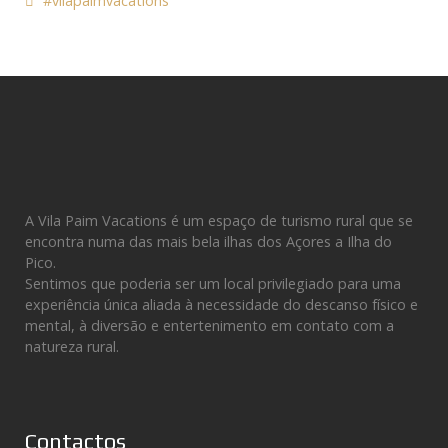
#vilapaimvacations
A Vila Paim Vacations é um espaço de turismo rural que se
encontra numa das mais bela ilhas dos Açores a Ilha do
Pico.
Sentimos que poderia ser um local privilegiado para uma
experiência única aliada à necessidade do descanso físico e
mental, à diversão e entertenimento em contato com a
natureza rural.
Contactos